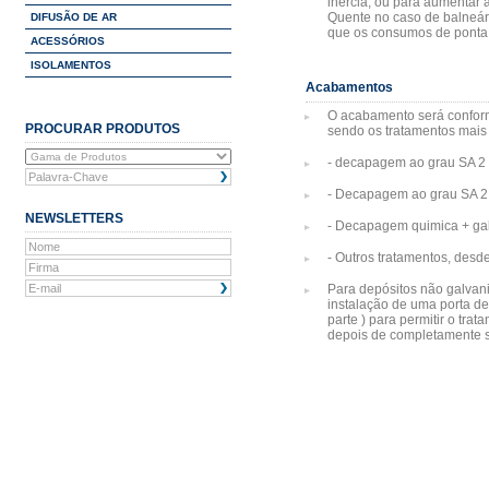
inércia, ou para aumentar 
Quente no caso de balneári
DIFUSÃO DE AR
que os consumos de ponta 
ACESSÓRIOS
ISOLAMENTOS
Acabamentos
O acabamento será conform
PROCURAR PRODUTOS
sendo os tratamentos mais 
- decapagem ao grau SA 2 
- Decapagem ao grau SA 2
NEWSLETTERS
- Decapagem quimica + ga
- Outros tratamentos, desde
Para depósitos não galvan
instalação de uma porta de
parte ) para permitir o trat
depois de completamente 