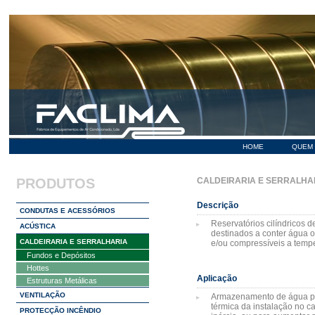
HOME
QUEM
PRODUTOS
CALDEIRARIA E SERRALHA
Descrição
CONDUTAS E ACESSÓRIOS
Reservatórios cilíndricos de
ACÚSTICA
destinados a conter água o
CALDEIRARIA E SERRALHARIA
e/ou compressíveis a temper
Fundos e Depósitos
Hottes
Aplicação
Estruturas Metálicas
VENTILAÇÃO
Armazenamento de água pa
térmica da instalação no c
PROTECÇÃO INCÊNDIO