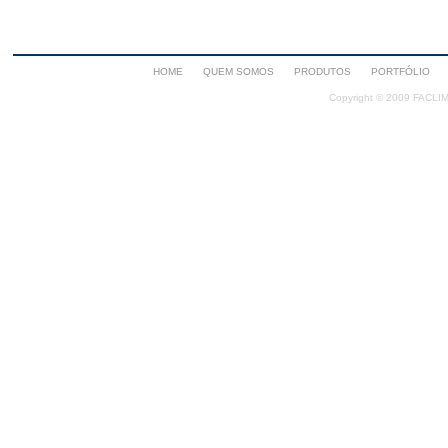
HOME
QUEM SOMOS
PRODUTOS
PORTFÓLIO
Copyright © 2009 FACLIMA