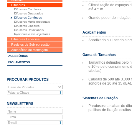
Climatização de espaços de
Difusores
até 4,5 m.
Difusores Circulares
Difusores Quadrados
Grande poder de indução.
Difusores Contínuos
Difusores Multidireccionais
Difusores Lineares
Difusores Rotacionais
Acabamentos
Injectores e mini-injectores
Difusores Especiais
Anodizado ou Lacado a br
Registos de Sobrepressão
Acessórios de Montagem
Gama de Tamanhos
ACESSÓRIOS
Tamanhos definidos pelo nu
ISOLAMENTOS
e 10) e pelo comprimento d
tabelas).
Caudais de 500 até 3.000 m
PROCURAR PRODUTOS
sonoros de 20 até 35 dBA).
Sistemas de Fixação
NEWSLETTERS
Parafusos nas abas do dif
patilhas de fixação ocultas.