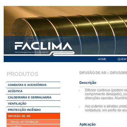
HOME
QUEM
PRODUTOS
DIFUSÃO DE AR
::
DIFUSOR
Descrição
CONDUTAS E ACESSÓRIOS
Difusor continuo (podem-se
ACÚSTICA
comprimento desejado), co
CALDEIRARIA E SERRALHARIA
direcções opostas. Alumínio
VENTILAÇÃO
Aro exterior e alhetas un
PROTECÇÃO INCÊNDIO
soldadura, em perfis de alu
DIFUSÃO DE AR
Bocas de Ventilação
Aplicação
Grelhas