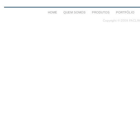
HOME
QUEM SOMOS
PRODUTOS
PORTFÓLIO
Copyright © 2009 FACLIMA