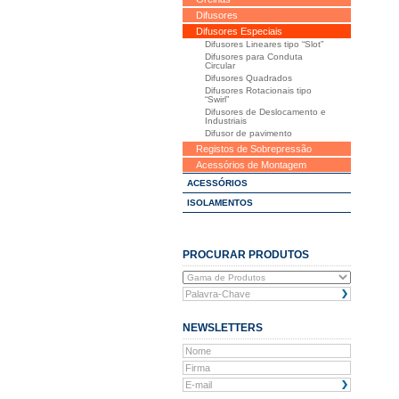
Difusores
Difusores Especiais
Difusores Lineares tipo “Slot”
Difusores para Conduta
Circular
Difusores Quadrados
Difusores Rotacionais tipo
“Swirl”
Difusores de Deslocamento e
Industriais
Difusor de pavimento
Registos de Sobrepressão
Acessórios de Montagem
ACESSÓRIOS
ISOLAMENTOS
PROCURAR PRODUTOS
NEWSLETTERS