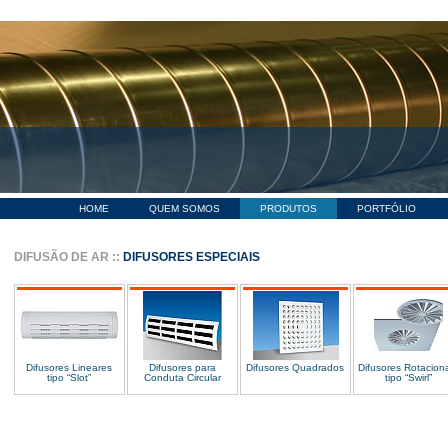
HOME
QUEM SOMOS
PRODUTOS
PORTFÓLIO
DIFUSÃO DE AR
::
DIFUSORES ESPECIAIS
Difusores Lineares
Difusores para
Difusores Quadrados
Difusores Rotacion
tipo “Slot”
Conduta Circular
tipo “Swirl”