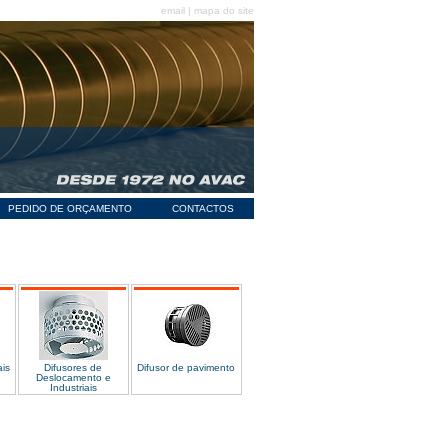
email
|
mapa do site
PEDIDO DE ORÇAMENTO
CONTACTOS
ais
Difusores de
Difusor de pavimento
Deslocamento e
Industriais