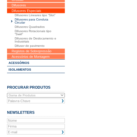
Difusores
Difusores Especiais
Difusores Lineares tipo “Slot”
Difusores para Conduta
Circular
Difusores Quadrados
Difusores Rotacionais tipo
“Swirl”
Difusores de Deslocamento e
Industriais
Difusor de pavimento
Registos de Sobrepressão
Acessórios de Montagem
ACESSÓRIOS
ISOLAMENTOS
PROCURAR PRODUTOS
NEWSLETTERS