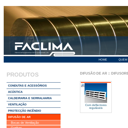
HOME
QUEM
PRODUTOS
DIFUSÃO DE AR
::
DIFUSORE
CONDUTAS E ACESSÓRIOS
ACÚSTICA
CALDEIRARIA E SERRALHARIA
VENTILAÇÃO
Com deflectores
reguláveis
PROTECÇÃO INCÊNDIO
DIFUSÃO DE AR
Bocas de Ventilação
Grelhas