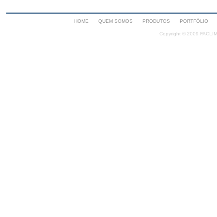
HOME
QUEM SOMOS
PRODUTOS
PORTFÓLIO
Copyright © 2009 FACLIMA