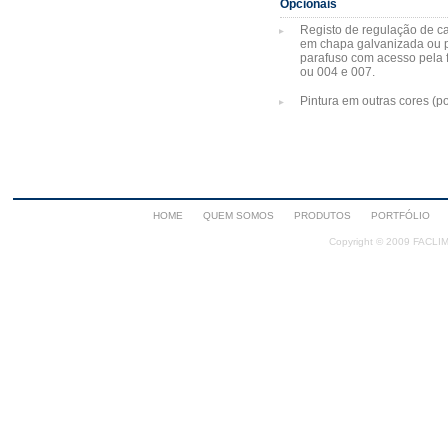
Opcionais
Registo de regulação de ca
em chapa galvanizada ou pl
parafuso com acesso pela f
ou 004 e 007.
Pintura em outras cores (
HOME
QUEM SOMOS
PRODUTOS
PORTFÓLIO
Copyright © 2009 FACLIMA