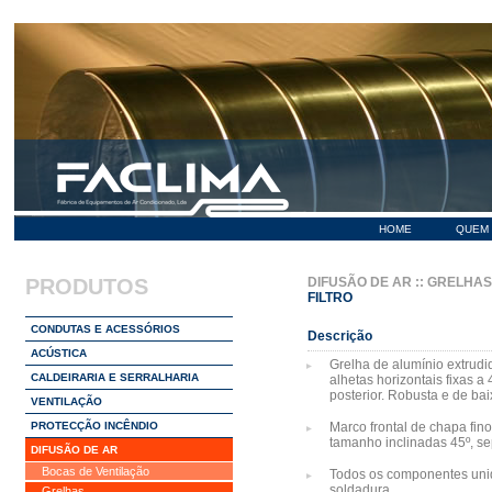
HOME
QUEM
PRODUTOS
DIFUSÃO DE AR
::
GRELHAS
FILTRO
CONDUTAS E ACESSÓRIOS
Descrição
ACÚSTICA
Grelha de alumínio extrudi
CALDEIRARIA E SERRALHARIA
alhetas horizontais fixas a 4
posterior. Robusta e de ba
VENTILAÇÃO
PROTECÇÃO INCÊNDIO
Marco frontal de chapa fino
tamanho inclinadas 45º, s
DIFUSÃO DE AR
Bocas de Ventilação
Todos os componentes un
soldadura.
Grelhas