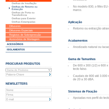
Grelhas de Insuflação
No modelo 830, o filtro EU 
Grelhas de Retorno ou
Extracção
marco.
Grelhas de Porta ou
Transferência
Grelhas para Exterior
Grelhas Estampadas
Aplicação
Difusores
Retorno ou extracção atravé
Difusores Especiais
Registos de Sobrepressão
Acessórios de Montagem
Acabamentos
ACESSÓRIOS
Anodizado natural ou lacad
ISOLAMENTOS
Gama de Tamanhos
PROCURAR PRODUTOS
De 600 x 300 (1/2) e 600 
tecto falso.
Caudais de 800 até 3.000 m
de 20 a 30 dBA.
NEWSLETTERS
Sistemas de Fixação
Apoiadas nos perfil do tect